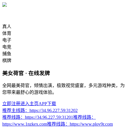
真人
体育
电子
电竞
捕鱼
棋牌
美女荷官 · 在线发牌
全网最美荷官，倾情出演，极致视觉盛宴，多元游戏种类，为
您带来最舒心的游戏体验。
立即注册
进入主页
APP下载
推荐主线路：
https://34.96.227.59:31202
推荐线路：
https://34.96.227.59:31201
推荐线路：
https://www.1nzkex.com
推荐线路：
https://www.plov9r.com